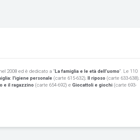
 nel 2008 ed è dedicato a “
La famiglia e le età dell’uomo
”. Le 110
iglia:
l'igiene personale
(carte 615-632);
Il riposo
(carte 633-638);
o e il ragazzino
(carte 654-692) e
Giocattoli e giochi
(carte 693-