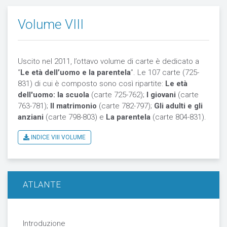
Volume VIII
Uscito nel 2011, l’ottavo volume di carte è dedicato a
“
Le età dell’uomo e la parentela
”. Le 107 carte (725-
831) di cui è composto sono così ripartite:
Le età
dell'uomo: la scuola
(carte 725-762);
I giovani
(carte
763-781);
Il matrimonio
(carte 782-797);
Gli adulti e gli
anziani
(carte 798-803) e
La
parentela
(carte 804-831).
INDICE VIII VOLUME
ATLANTE
Introduzione